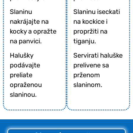
Slaninu
Slaninu iseckati
nakrájajte na
na kockice i
kocky a opražte
propržiti na
na panvici.
tiganju.
Halušky
Servirati haluške
podávajte
prelivene sa
preliate
prženom
opraženou
slaninom.
slaninou.