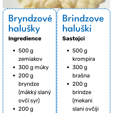
Bryndzové
Brindzove
halušky
haluški
Ingredience
Sastojci
500 g
500 g
zemiakov
krompira
300 g múky
300 g
200 g
brašna
bryndze
200 g
(mäkký slaný
brindze
ovčí syr)
(mekani
200 g
slani ovčiji