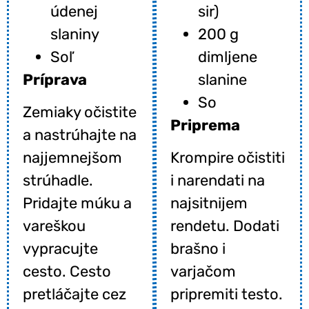
údenej
sir)
slaniny
200 g
Soľ
dimljene
Príprava
slanine
So
Zemiaky očistite
Priprema
a nastrúhajte na
najjemnejšom
Krompire očistiti
strúhadle.
i narendati na
Pridajte múku a
najsitnijem
vareškou
rendetu. Dodati
vypracujte
brašno i
cesto. Cesto
varjačom
pretláčajte cez
pripremiti testo.