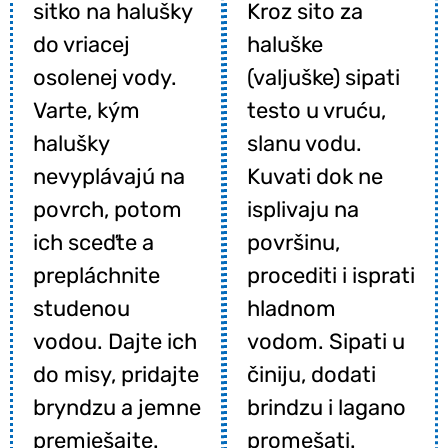
sitko na halušky
Kroz sito za
do vriacej
haluške
osolenej vody.
(valjuške) sipati
Varte, kým
testo u vruću,
halušky
slanu vodu.
nevyplávajú na
Kuvati dok ne
povrch, potom
isplivaju na
ich sceďte a
površinu,
prepláchnite
procediti i isprati
studenou
hladnom
vodou. Dajte ich
vodom. Sipati u
do misy, pridajte
činiju, dodati
bryndzu a jemne
brindzu i lagano
premiešajte.
promešati.