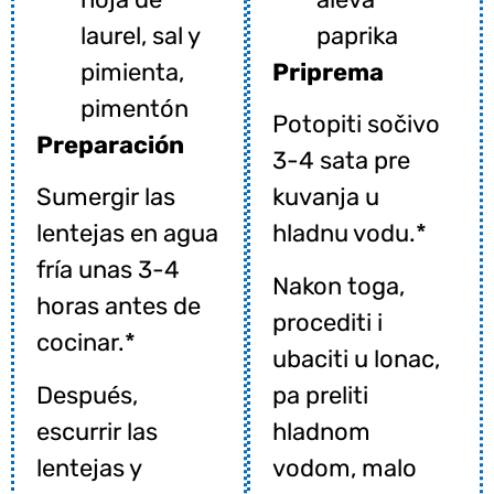
laurel, sal y
paprika
pimienta,
Priprema
pimentón
Potopiti sočivo
Preparación
3-4 sata pre
Sumergir las
kuvanja u
lentejas en agua
hladnu vodu.*
fría unas 3-4
Nakon toga,
horas antes de
procediti i
cocinar.*
ubaciti u lonac,
Después,
pa preliti
escurrir las
hladnom
lentejas y
vodom, malo