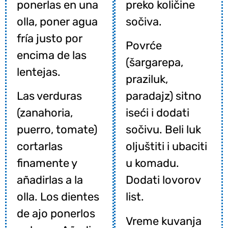
ponerlas en una
preko količine
olla, poner agua
sočiva.
fría justo por
Povrće
encima de las
(šargarepa,
lentejas.
praziluk,
Las verduras
paradajz) sitno
(zanahoria,
iseći i dodati
puerro, tomate)
sočivu. Beli luk
cortarlas
oljuštiti i ubaciti
finamente y
u komadu.
añadirlas a la
Dodati lovorov
olla. Los dientes
list.
de ajo ponerlos
Vreme kuvanja