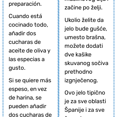
preparación.
začine po želji.
Cuando está
Ukolio želite da
cocinado todo,
jelo bude gušće,
añadir dos
umesto brašna,
cucharas de
možete dodati
aceite de oliva y
dve kašike
las especias a
skuvanog sočiva
gusto.
prethodno
Si se quiere más
izgnječenog.
espeso, en vez
Ovo jelo tipično
de harina, se
je za sve oblasti
pueden añadir
Španije i za sve
dos cucharas de