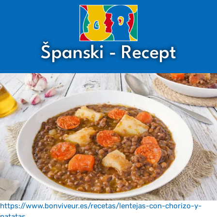
Španski - Recept
https://www.bonviveur.es/recetas/lentejas-con-chorizo-y-
patatas