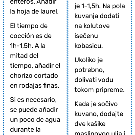
enteros. Añadir
je 1-1,5h. Na pola
la hoja de laurel.
kuvanja dodati
El tiempo de
na kolutove
cocción es de
isečenu
1h-1,5h. A la
kobasicu.
mitad del
Ukoliko je
tiempo, añadir el
potrebno,
chorizo cortado
dolivati vodu
en rodajas finas.
tokom pripreme.
Si es necesario,
Kada je sočivo
se puede añadir
kuvano, dodajte
un poco de agua
dve kašike
durante la
maslinovog ulja i