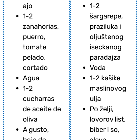
ajo
1-2
1-2
šargarepe,
zanahorias,
praziluka i
puerro,
oljuštenog
tomate
iseckanog
pelado,
paradajza
cortado
Voda
Agua
1-2 kašike
1-2
maslinovog
cucharras
ulja
de aceite de
Po želji,
oliva
lovorov list,
A gusto,
biber i so,
hoja de
aleva