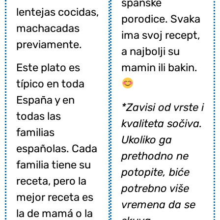
španske
lentejas cocidas,
porodice. Svaka
machacadas
ima svoj recept,
previamente.
a najbolji su
Este plato es
mamin ili bakin.
típico en toda
España y en
*Zavisi od vrste i
todas las
kvaliteta sočiva.
familias
Ukoliko ga
españolas. Cada
prethodno ne
familia tiene su
potopite, biće
receta, pero la
potrebno više
mejor receta es
vremena da se
la de mamá o la