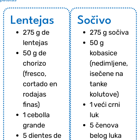
Lentejas
Sočivo
275 g de
275 g sočiva
lentejas
50 g
50 g de
kobasice
chorizo
(nedimljene,
(fresco,
isečene na
cortado en
tanke
rodajas
kolutove)
finas)
1 veći crni
1 cebolla
luk
grande
5 čenova
5 dientes de
belog luka